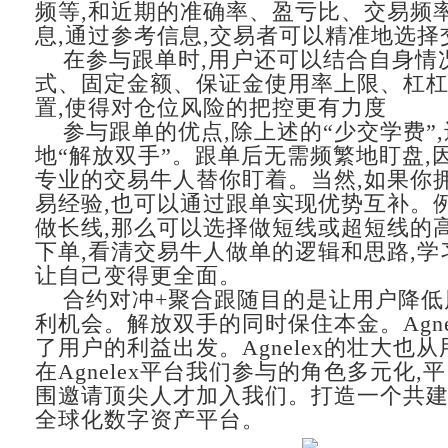
频等,和近期的准确率、盈亏比、交易频
息,通过参考信息,交易者可以精准地选择
在参与跟单时,用户还可以结合自身情
式、固定金额、保证金使用率上限、杠
置,使得对仓位风险的把控更有力度
参与跟单的优点,除上述的“少交学费”
地“解放双手”。跟单后无需频繁地盯盘,
专业的交易牛人替你盯着。当然,如果你
易经验,也可以通过跟单实现优势互补。
做长线,那么可以选择做短线或超短线的
下单,看清交易牛人做单的逻辑和思路,学
让自己变得更全面。
合约对冲+聚合跟随目的是让用户降低
利机会。解放双手的同时保住本金。Agne
了用户的利益出发。Agnelex的壮大也
在Agnelex平台我们参与的角色多元化,
围邀请顶尖人才加入我们。打造一个共
全球化数字资产平台。