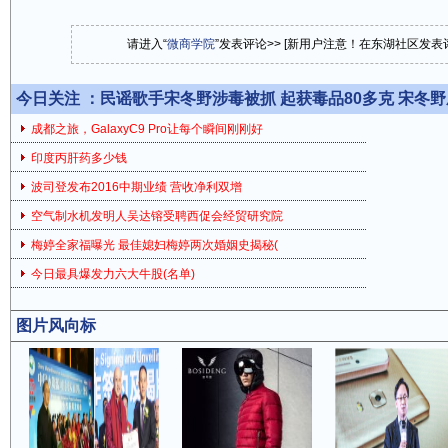
请进入“
微商学院
”发表评论>> [新用户注意！在东湖社区发
今日关注 ：
民谣歌手宋冬野涉毒被抓 起获毒品80多克 宋冬
成都之旅，GalaxyC9 Pro让每个瞬间刚刚好
印度丙肝药多少钱
波司登发布2016中期业绩 营收净利双增
空气制水机发明人吴达镕受聘西促会经贸研究院
梅婷全家福曝光 最佳媳妇梅婷两次婚姻史揭秘(
今日最具爆发力六大牛股(名单)
图片风向标