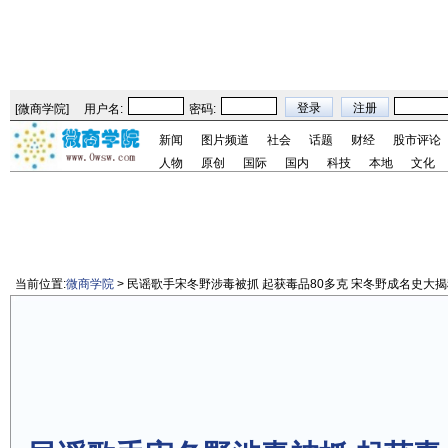
[
微商学院
]
用户名:
密码:
新闻
图片频道
社会
话题
财经
股市评论
人物
原创
国际
国内
科技
本地
文化
当前位置:
微商学院
> 民谣歌手宋冬野涉毒被抓 起获毒品80多克 宋冬野成名史大