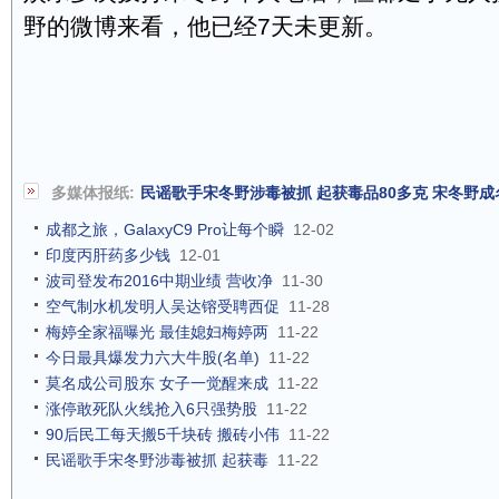
野的微博来看，他已经7天未更新。
多媒体报纸:
民谣歌手宋冬野涉毒被抓 起获毒品80多克 宋冬野
成都之旅，GalaxyC9 Pro让每个瞬
12-02
印度丙肝药多少钱
12-01
波司登发布2016中期业绩 营收净
11-30
空气制水机发明人吴达镕受聘西促
11-28
梅婷全家福曝光 最佳媳妇梅婷两
11-22
今日最具爆发力六大牛股(名单)
11-22
莫名成公司股东 女子一觉醒来成
11-22
涨停敢死队火线抢入6只强势股
11-22
90后民工每天搬5千块砖 搬砖小伟
11-22
民谣歌手宋冬野涉毒被抓 起获毒
11-22