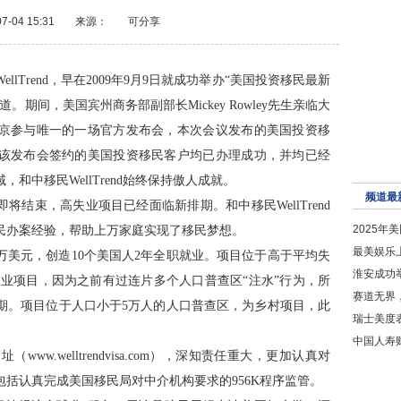
7-04 15:31
来源：
可分享
lTrend，早在2009年9月9日就成功举办“美国投资移民最新
期间，美国宾州商务部副部长Mickey Rowley先生亲临大
京参与唯一的一场官方发布会，本次会议发布的美国投资移
该发布会签约的美国投资移民客户均已办理成功，并均已经
和中移民WellTrend始终保持傲人成就。
频道最
即将结束，高失业项目已经面临新排期。和中移民WellTrend
2025
移民办案经验，帮助上万家庭实现了移民梦想。
最美娱乐
万美元，创造10个美国人2年全职就业。项目位于高于平均失
淮安成功
失业项目，因为之前有过连片多个人口普查区“注水”行为，所
赛道无界，
期。项目位于人口小于5万人的人口普查区，为乡村项目，此
瑞士美度
中国人寿
址（www.welltrendvisa.com），深知责任重大，更加认真对
括认真完成美国移民局对中介机构要求的956K程序监管。