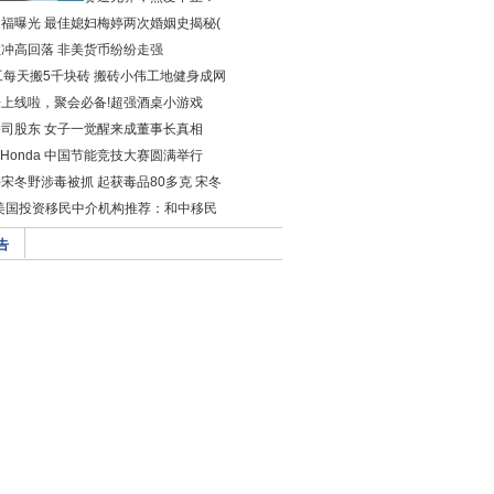
福曝光 最佳媳妇梅婷两次婚姻史揭秘(
冲高回落 非美货币纷纷走强
工每天搬5千块砖 搬砖小伟工地健身成网
上线啦，聚会必备!超强酒桌小游戏
司股东 女子一觉醒来成董事长真相
届 Honda 中国节能竞技大赛圆满举行
宋冬野涉毒被抓 起获毒品80多克 宋冬
年美国投资移民中介机构推荐：和中移民
告