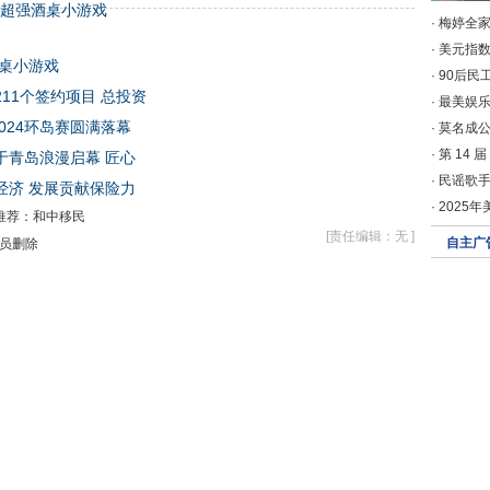
!超强酒桌小游戏
·
梅婷全家
·
美元指数
桌小游戏
·
90后民
11个签约项目 总投资
·
最美娱乐
024环岛赛圆满落幕
·
莫名成公
·
第 14 
于青岛浪漫启幕 匠心
·
民谣歌手
经济 发展贡献保险力
·
2025
构推荐：和中移民
[责任编辑：无 ]
自主广
员删除