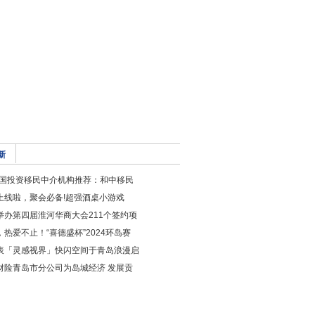
新
年美国投资移民中介机构推荐：和中移民
上线啦，聚会必备!超强酒桌小游戏
举办第四届淮河华商大会211个签约项
热爱不止！“喜德盛杯”2024环岛赛
表「灵感视界」快闪空间于青岛浪漫启
财险青岛市分公司为岛城经济 发展贡