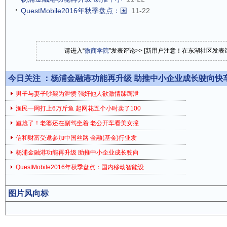
QuestMobile2016年秋季盘点：国
11-22
请进入“
微商学院
”发表评论>> [新用户注意！在东湖社区发
今日关注 ：
杨浦金融港功能再升级 助推中小企业成长驶向快
男子与妻子吵架为泄愤 强奸他人欲激情蹂躏泄
渔民一网打上6万斤鱼 起网花五个小时卖了100
尴尬了！老婆还在副驾坐着 老公开车看美女撞
信和财富受邀参加中国丝路 金融(基金)行业发
杨浦金融港功能再升级 助推中小企业成长驶向
QuestMobile2016年秋季盘点：国内移动智能设
图片风向标